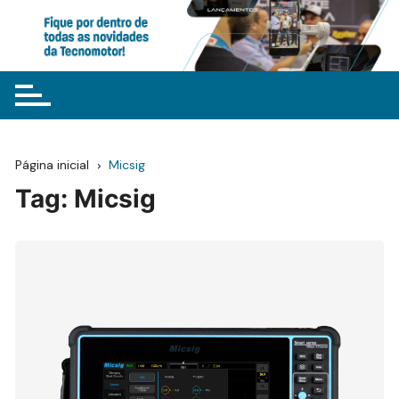
Ir
para
o
conteúdo
Página inicial
Micsig
Tag:
Micsig