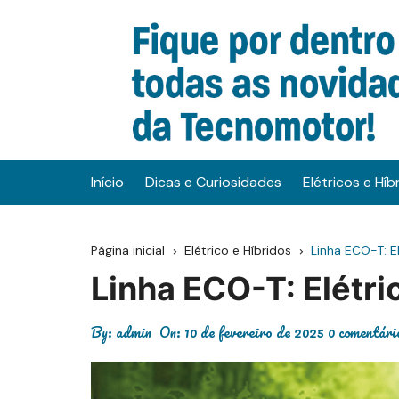
Ir
para
o
conteúdo
Início
Dicas e Curiosidades
Elétricos e Híb
Página inicial
Elétrico e Híbridos
Linha ECO-T: El
Linha ECO-T: Elétri
By:
admin
On:
10 de fevereiro de 2025
0 comentári