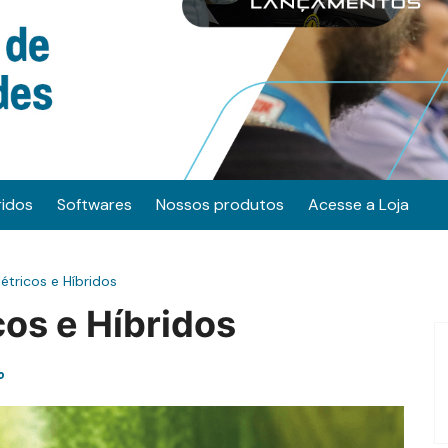
ridos
Softwares
Nossos produtos
Acesse a Loja
étricos e Híbridos
cos e Híbridos
o