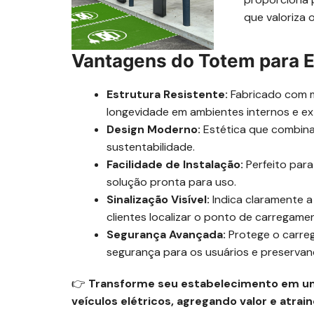
que valoriza 
Vantagens do Totem para E
Estrutura Resistente:
Fabricado com ma
longevidade em ambientes internos e ex
Design Moderno:
Estética que combina
sustentabilidade.
Facilidade de Instalação:
Perfeito para
solução pronta para uso.
Sinalização Visível:
Indica claramente a 
clientes localizar o ponto de carregame
Segurança Avançada:
Protege o carreg
segurança para os usuários e preserva
👉
Transforme seu estabelecimento em um 
veículos elétricos, agregando valor e atrai