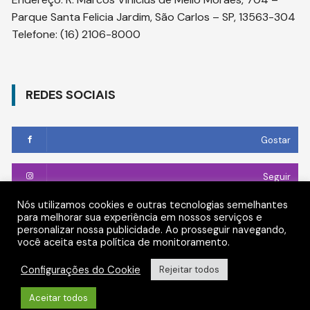
Parque Santa Felicia Jardim, São Carlos – SP, 13563-304
Telefone:
(16) 2106-8000
REDES SOCIAIS
Gostar
Seguir
Nós utilizamos cookies e outras tecnologias semelhantes
Conectar
para melhorar sua experiência em nossos serviços e
personalizar nossa publicidade. Ao prosseguir navegando,
você aceita esta política de monitoramento.
Seguir
Configurações do Cookie
Rejeitar todos
Aceitar todos