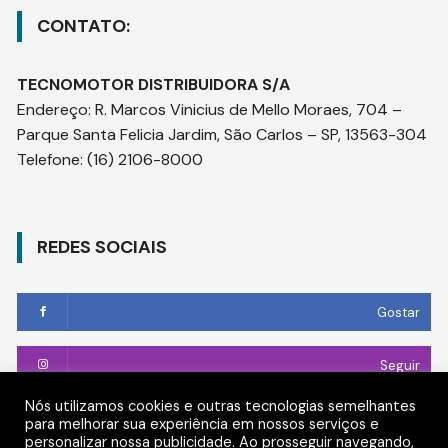
CONTATO:
TECNOMOTOR DISTRIBUIDORA S/A
Endereço
:
R. Marcos Vinicius de Mello Moraes, 704 –
Parque Santa Felicia Jardim, São Carlos – SP, 13563-304
Telefone:
(16) 2106-8000
REDES SOCIAIS
Gostar
Seguir
Nós utilizamos cookies e outras tecnologias semelhantes
Conectar
para melhorar sua experiência em nossos serviços e
personalizar nossa publicidade. Ao prosseguir navegando,