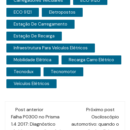
Carregadores Veiculares
ECO 9120
ECO 9121
Eletropostos
Estação De Carregamento
Estação De Recarga
Infraestrutura Para Veículos Elétricos
Mobilidade Elétrica
Recarga Carro Elétrico
Tecnodux
Tecnomotor
Veículos Elétricos
Navegação
Post anterior
Próximo post
de
Falha P0300 no Prisma
Osciloscópio
1.4 2017: Diagnóstico
automotivo: quando o