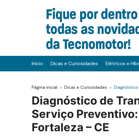
Ir
para
o
conteúdo
Início
Dicas e Curiosidades
Elétricos e Híb
Página inicial
Dicas e Curiosidades
Diagnóstico
Diagnóstico de Tra
Serviço Preventivo:
Fortaleza – CE