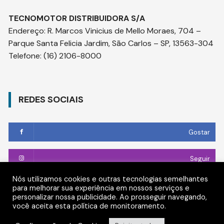
TECNOMOTOR DISTRIBUIDORA S/A
Endereço
:
R. Marcos Vinicius de Mello Moraes, 704 –
Parque Santa Felicia Jardim, São Carlos – SP, 13563-304
Telefone:
(16) 2106-8000
REDES SOCIAIS
Gostar
Seguir
Nós utilizamos cookies e outras tecnologias semelhantes
Conectar
para melhorar sua experiência em nossos serviços e
personalizar nossa publicidade. Ao prosseguir navegando,
você aceita esta política de monitoramento.
Seguir