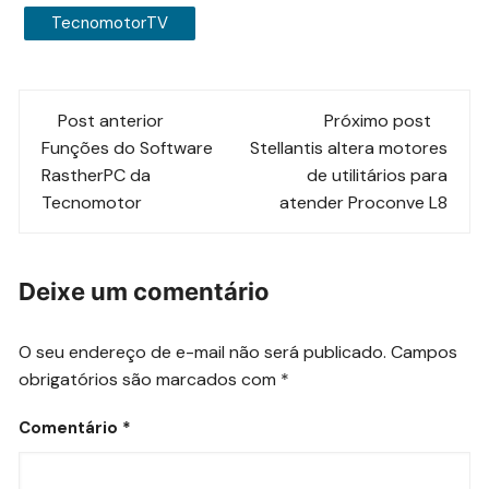
TecnomotorTV
Navegação
Post anterior
Próximo post
de
Funções do Software
Stellantis altera motores
RastherPC da
de utilitários para
post
Tecnomotor
atender Proconve L8
Deixe um comentário
O seu endereço de e-mail não será publicado.
Campos
obrigatórios são marcados com
*
Comentário
*