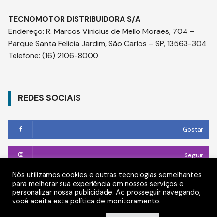
TECNOMOTOR DISTRIBUIDORA S/A
Endereço
:
R. Marcos Vinicius de Mello Moraes, 704 –
Parque Santa Felicia Jardim, São Carlos – SP, 13563-304
Telefone:
(16) 2106-8000
REDES SOCIAIS
Gostar
Seguir
Nós utilizamos cookies e outras tecnologias semelhantes
Conectar
para melhorar sua experiência em nossos serviços e
personalizar nossa publicidade. Ao prosseguir navegando,
você aceita esta política de monitoramento.
Seguir