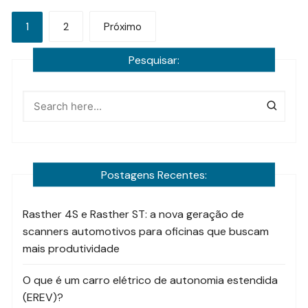
Paginação
1
2
Próximo
de
Pesquisar:
posts
Postagens Recentes:
Rasther 4S e Rasther ST: a nova geração de
scanners automotivos para oficinas que buscam
mais produtividade
O que é um carro elétrico de autonomia estendida
(EREV)?